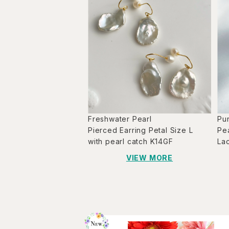
Freshwater Pearl
Pur
Pierced Earring Petal Size L
Pea
with pearl catch K14GF
La
VIEW MORE