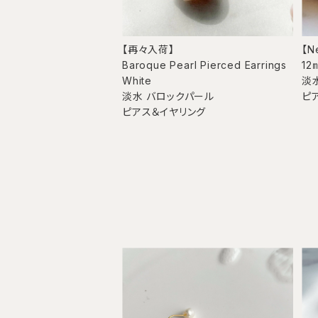
【再々入荷】
【N
Baroque Pearl Pierced Earrings
12
White
淡水
淡水 バロックパール
ピ
ピアス＆イヤリング