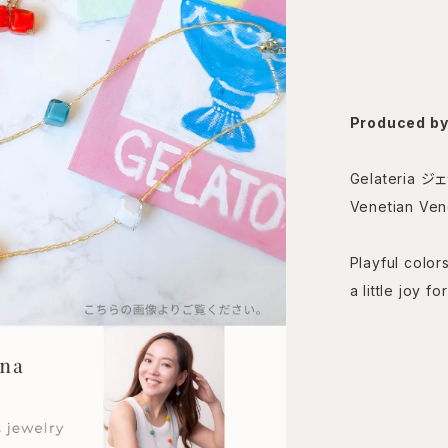
Produced b
Gelateria ジ
Venetian Ven
Playful colors
a little joy f