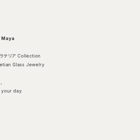
y Maya
ェラテリア Collection
etian Glass Jewelry
,
or your day.