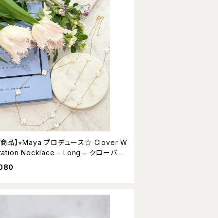
商品】⭐︎Maya プロデュース☆ Clover W
tation Necklace – Long – クローバー
ュ マザーオブパール ステーションネッ
,080
ス